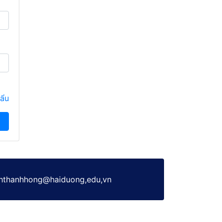
hẩu
h-ththanhhong@haiduong,edu,vn