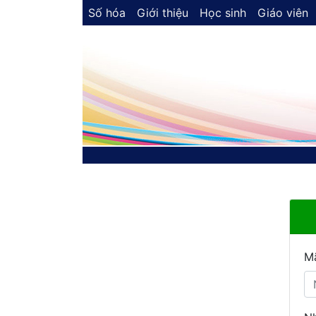
Số hóa
Giới thiệu
Học sinh
Giáo viên
M