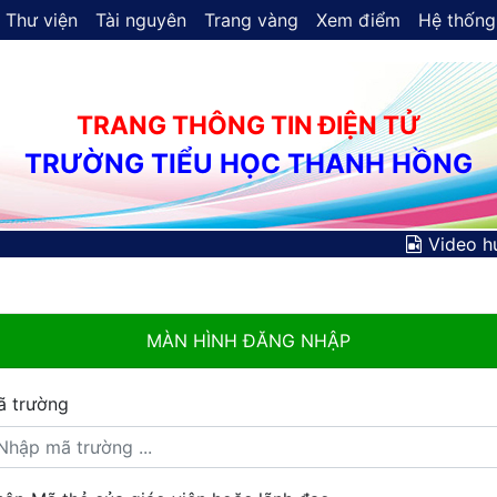
Thư viện
Tài nguyên
Trang vàng
Xem điểm
Hệ thống
TRANG THÔNG TIN ĐIỆN TỬ
TRƯỜNG TIỂU HỌC THANH HỒNG
Video h
MÀN HÌNH ĐĂNG NHẬP
ã trường