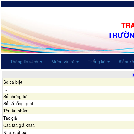
TRA
TRƯỜN
Thông tin sách
Mượn và trả
Thống kê
Kiểm k
Số cá biệt
ID
Số chứng từ
Số sổ tổng quát
Tên ấn phẩm
Tác giả
Các tác giả khác
Nhà xuất bản