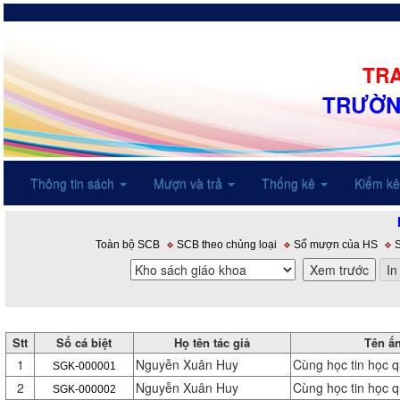
TRA
TRƯỜN
Thông tin sách
Mượn và trả
Thống kê
Kiểm k
Toàn bộ SCB
SCB theo chủng loại
Sổ mượn của HS
Stt
Số cá biệt
Họ tên tác giả
Tên ấ
1
Nguyễn Xuân Huy
Cùng học tin học 
SGK-000001
2
Nguyễn Xuân Huy
Cùng học tin học 
SGK-000002