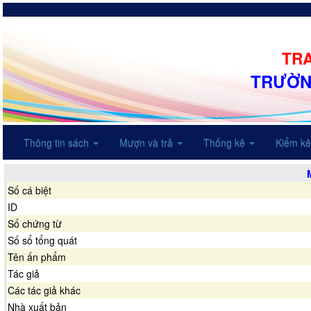
TRA
TRƯỜN
Thông tin sách
Mượn và trả
Thống kê
Kiểm k
Số cá biệt
ID
Số chứng từ
Số sổ tổng quát
Tên ấn phẩm
Tác giả
Các tác giả khác
Nhà xuất bản