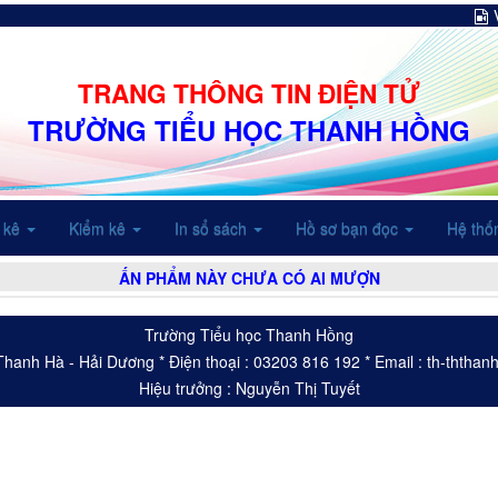
TRANG THÔNG TIN ĐIỆN TỬ
TRƯỜNG TIỂU HỌC THANH HỒNG
 kê
Kiểm kê
In sổ sách
Hồ sơ bạn đọc
Hệ thố
ẤN PHẨM NÀY CHƯA CÓ AI MƯỢN
Trường Tiểu học Thanh Hồng
 Thanh Hà - Hải Dương * Điện thoại : 03203 816 192 * Email : th-thth
Hiệu trưởng : Nguyễn Thị Tuyết