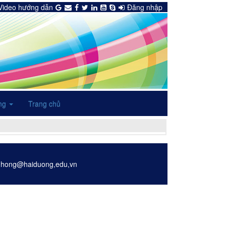
Video hướng dẫn
Đăng nhập
ng
Trang chủ
anhhong@haiduong,edu,vn