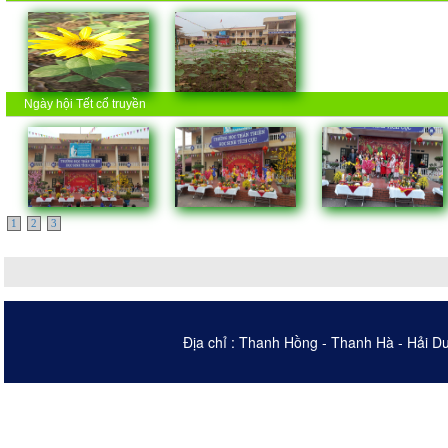
Ngày hội Tết cổ truyền
1
2
3
Địa chỉ : Thanh Hồng - Thanh Hà - Hải D