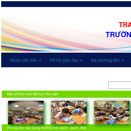
TRA
TRƯỜN
Nhóm văn bản
Hỗ trợ giáo dục
Đa phương tiện
Một số hình ảnh tiết học thư viện
Phong trào xây dựng trường học xanh - sạch- đẹp