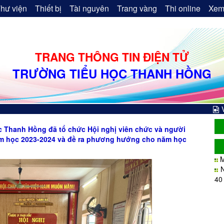
hư viện
Thiết bị
Tài nguyên
Trang vàng
Thi online
Xem
TRANG THÔNG TIN ĐIỆN TỬ
TRƯỜNG TIỂU HỌC THANH HỒNG
c Thanh Hồng đã tổ chức Hội nghị viên chức và người
ăm học 2023-2024 và đề ra phương hướng cho năm học
M
40