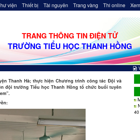
hư viện
Thiết bị
Tài nguyên
Trang vàng
Thi online
Xem
TRANG THÔNG TIN ĐIỆN TỬ
TRƯỜNG TIỂU HỌC THANH HỒNG
yện Thanh Hà; thực hiện Chương trình công tác Đội và
iên đội trường Tiểu học Thanh Hồng tổ chức buổi tuyên
 em”.
M
yền:
40