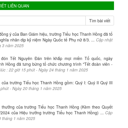
VIẾT LIÊN QUAN
đồng ý của Ban Giám hiệu, trường Tiểu học Thanh Hồng đã tổ
nghĩa nhân dịp kỷ niệm Ngày Quốc tế Phụ nữ 8/3. ...
Cập nhật
g
3
năm
2025
 đón Tết Nguyên Đán trên khắp mọi miền Tổ quốc, ngày
nh Hồng đã tưng bừng tổ chức chương trình "Tết đoàn viên -
lúc :
22
giờ
15
phút -
Ngày
24
tháng
1
năm
2025
của trường Tiểu học Thanh Hồng gồm: Quý I: Quý II Quý III
phút -
Ngày
20
tháng
1
năm
2025
 thưởng của trường Tiểu học Thanh Hồng (Kèm theo Quyết
2024 của Hiệu trưởng trường Tiểu học Thanh Hồng) ...
Cập
0
tháng
1
năm
2025