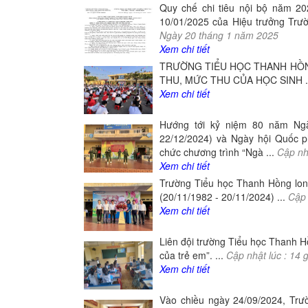
Quy chế chi tiêu nội bộ năm 2
10/01/2025 của Hiệu trưởng Trư
Ngày
20
tháng
1
năm
2025
Xem chi tiết
TRƯỜNG TIỂU HỌC THANH HỒN
THU, MỨC THU CỦA HỌC SINH .
Xem chi tiết
Hướng tới kỷ niệm 80 năm Ngà
22/12/2024) và Ngày hội Quốc p
chức chương trình “Ngà ...
Cập nhậ
Xem chi tiết
Trường Tiểu học Thanh Hồng lon
(20/11/1982 - 20/11/2024) ...
Cập 
Xem chi tiết
Liên đội trường Tiểu học Thanh H
của trẻ em”. ...
Cập nhật lúc :
14
g
Xem chi tiết
Vào chiều ngày 24/09/2024, Trư