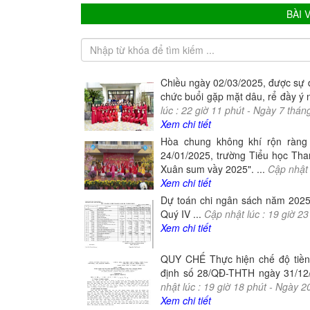
BÀI 
Chiều ngày 02/03/2025, được sự 
chức buổi gặp mặt dâu, rể đầy ý 
lúc :
22
giờ
11
phút -
Ngày
7
thán
Xem chi tiết
Hòa chung không khí rộn ràng
24/01/2025, trường Tiểu học Tha
Xuân sum vầy 2025". ...
Cập nhật 
Xem chi tiết
Dự toán chi ngân sách năm 2025 
Quý IV ...
Cập nhật lúc :
19
giờ
23
Xem chi tiết
QUY CHẾ Thực hiện chế độ tiền
định số 28/QĐ-THTH ngày 31/12/
nhật lúc :
19
giờ
18
phút -
Ngày
2
Xem chi tiết