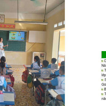
Nă
lớ
Gi
B
nă