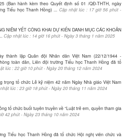
025 (Ban hành kèm theo Quyết định số 01 /QĐ-THTH, ngày
ờng Tiểu học Thanh Hồng) ...
Cập nhật lúc :
17
giờ
56
phút -
G NIÊM YẾT CÔNG KHAI DỰ KIẾN DANH MỤC CÁC KHOẢN
..
Cập nhật lúc :
14
giờ
16
phút -
Ngày
3
tháng
1
năm
2025
y thành lập Quân đội Nhân dân Việt Nam (22/12/1944 -
hòng toàn dân, Liên đội trường Tiểu học Thanh Hồng đã tổ
t lúc :
22
giờ
10
phút -
Ngày
20
tháng
12
năm
2024
g trọng tổ chức Lễ kỷ niệm 42 năm Ngày Nhà giáo Việt Nam
nhật lúc :
23
giờ
18
phút -
Ngày
20
tháng
11
năm
2024
ồng tổ chức buổi tuyên truyền về “Luật trẻ em, quyền tham gia
iờ
42
phút -
Ngày
23
tháng
10
năm
2024
ờng Tiểu học Thanh Hồng đã tổ chức Hội nghị viên chức và