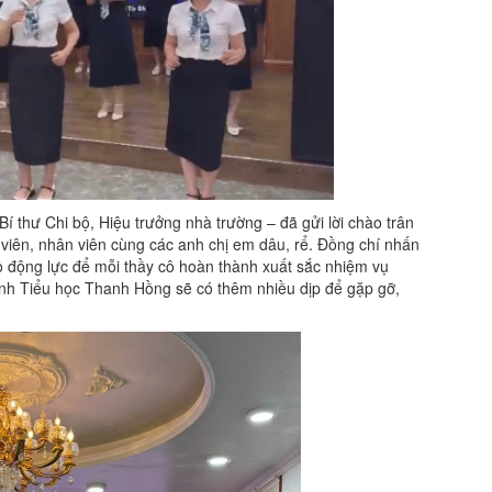
Bí thư Chi bộ, Hiệu trưởng nhà trường – đã gửi lời chào trân
o viên, nhân viên cùng các anh chị em dâu, rể. Đồng chí nhấn
ạo động lực để mỗi thầy cô hoàn thành xuất sắc nhiệm vụ
ình Tiểu học Thanh Hồng sẽ có thêm nhiều dịp để gặp gỡ,