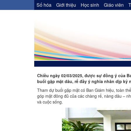
Số hóa
Giới thiệu
Học sinh
Giáo viên
T
Chiều ngày 02/03/2025, được sự đồng ý của B
buổi gặp mặt dâu, rể đầy ý nghĩa nhân dịp kỷ 
Tham dự buổi gặp mặt có Ban Giám hiệu, toàn thể c
góp mặt đông đủ của các chàng rể, nàng dâu – nh
và cuộc sống.