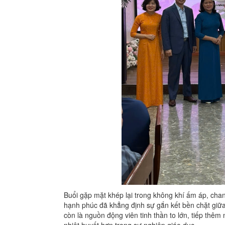
Buổi gặp mặt khép lại trong không khí ấm áp, chan
hạnh phúc đã khẳng định sự gắn kết bền chặt giữa 
còn là nguồn động viên tinh thần to lớn, tiếp thêm
nhiệt huyết hơn trong sự nghiệp giáo dục.