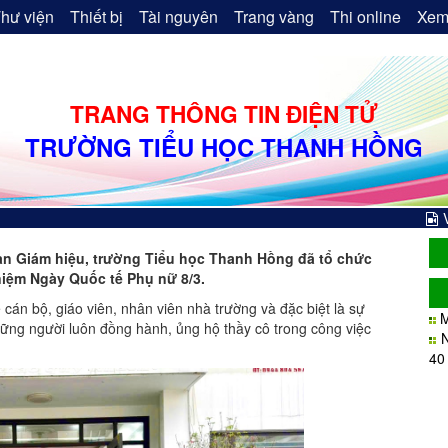
hư viện
Thiết bị
Tài nguyên
Trang vàng
Thi online
Xem
TRANG THÔNG TIN ĐIỆN TỬ
TRƯỜNG TIỂU HỌC THANH HỒNG
an Giám hiệu, trường Tiểu học Thanh Hồng đã tổ chức
niệm Ngày Quốc tế Phụ nữ 8/3.
án bộ, giáo viên, nhân viên nhà trường và đặc biệt là sự
M
ững người luôn đồng hành, ủng hộ thầy cô trong công việc
40