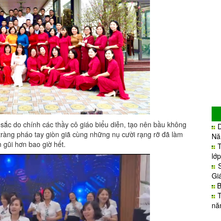
sắc do chính các thầy cô giáo biểu diễn, tạo nên bầu không
 tràng pháo tay giòn giã cùng những nụ cười rạng rỡ đã làm
Nă
 gũi hơn bao giờ hết.
lớ
Gi
B
nă